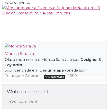
muito dinheiro.
Mónica Saraiva
Olá, o meu nome é Mónica Saraiva e sou
Designer
&
Toy Artist
.
Sou licenciada em Design e apaixonada por
Feltragem Artesanal desde o ano 2000.
Read more
Desde então especializei-me na técnica de
Feltragem com Agulhas
e só mais tarde em 2006 na
Write a comment
Feltragem com Água & Sabão
/
Nuno Felting
.
Durante este precurso de aprendizagem continua