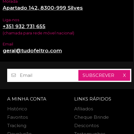
Morada
Apartado 142, 8300-999 Silves
Liga-nos
+351 932 731 655
(chamada para rede móvel nacional)
Email
geral@tudofeltro.com
SUBSCREVER
X
A MINHA CONTA
LINKS RÁPIDOS
Histórico
Afiliados
Favoritos
Cheque Brinde
Tracking
Descontos
Devolução
Testemunhos