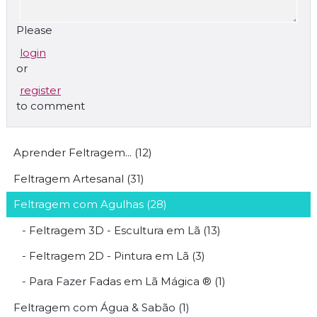
participei em inúmeros eventos nacionais, exposições
e ministrei várias formações especializadas no âmbito
Please
da
Feltragem Artesanal
em
Portugal
.
login
Actualmente sou
fundadora
das duas maiores
or
marcas nacionais ligadas à Feltragem Artesanal,
Tudo
Feltro
® e
Lã Mágica
®.
register
to comment
Aprender Feltragem... (12)
Feltragem Artesanal (31)
Feltragem com Agulhas (28)
- Feltragem 3D - Escultura em Lã (13)
- Feltragem 2D - Pintura em Lã (3)
- Para Fazer Fadas em Lã Mágica ® (1)
Feltragem com Água & Sabão (1)