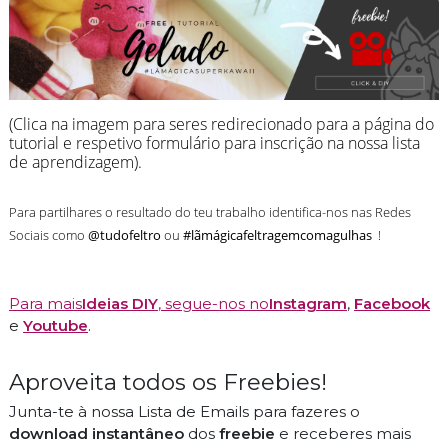
(Clica na imagem para seres redirecionado para a página do
tutorial e respetivo formulário para inscrição na nossa lista
de aprendizagem).
Para partilhares o resultado do teu trabalho identifica-nos nas Redes
Sociais como
@tudofeltro
ou
#lãmágicafeltragemcomagulhas
!
Para mais
Ideias DIY
, segue-nos no
Instagram
,
Facebook
e
Youtube
.
Aproveita todos os Freebies!
Junta-te à nossa Lista de Emails para fazeres o
download instantâneo
dos
freebie
e receberes mais