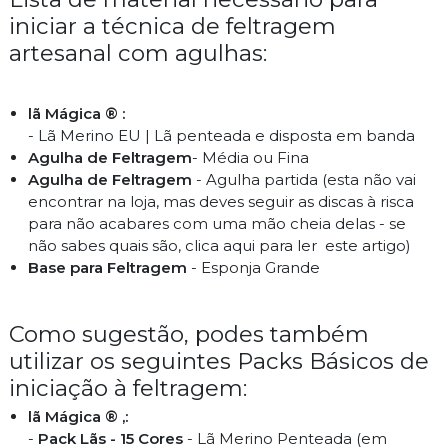
iniciar
a técnica de
feltragem
artesanal com agulhas
:
lã Mágica ® :
- Lã Merino EU | Lã penteada e disposta em banda
Agulha de Feltragem
- Média ou Fina
Agulha de Feltragem
- Agulha partida (esta não vai
encontrar na loja, mas deves seguir as discas à risca
para não acabares com uma mão cheia delas - se
não sabes quais são, clica aqui para ler este artigo)
Base para Feltragem
- Esponja Grande
Como
sugestão
, podes também
utilizar os seguintes
Packs Básicos
de
i
niciação à feltragem
:
lã Mágica ® ,:
-
Pack Lãs - 15 Cores
- Lã Merino Penteada (em