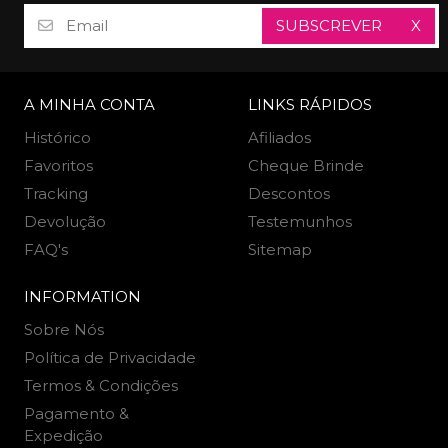
SUBSCREVER
X
A MINHA CONTA
LINKS RÁPIDOS
Histórico
Afiliados
Favoritos
Cheque Brinde
Tracking
Descontos
Devolução
Testemunhos
FAQ's
Sitemap
INFORMATION
Sobre Nós
Política de Privacidade
Termos & Condições
Pagamento &
Expedição