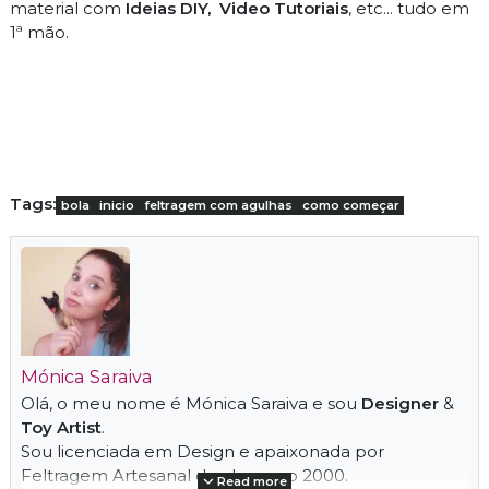
material com
Ideias DIY,
Video Tutoriais
, etc... tudo em
1ª mão.
Tags:
bola
inicio
feltragem com agulhas
como começar
Mónica Saraiva
Olá, o meu nome é Mónica Saraiva e sou
Designer
&
Toy Artist
.
Sou licenciada em Design e apaixonada por
Feltragem Artesanal desde o ano 2000.
Read more