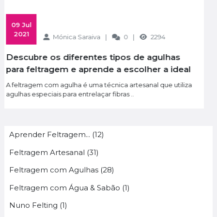
 22 Oct 
2024
Mónica Saraiva
0
2714
Descobre a Feltragem com Agulhas: A
Técnica Simples que Transforma Lã em
Arte (E Que Todos Podem Fazer!)
Imagina transformar mechas de lã macia em pequenos
animais, flores delicadas, ou até personagens enc..
Aprender Feltragem... (12)
Feltragem Artesanal (31)
Feltragem com Agulhas (28)
Feltragem com Água & Sabão (1)
Nuno Felting (1)