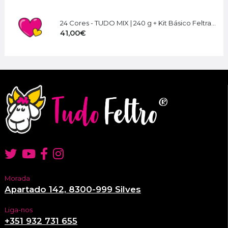
24 Cores - TUDO MIX | 240 g + Kit Básico Feltragem
41,00€
Morada
Apartado 142, 8300-999 Silves
Liga-nos
+351 932 731 655