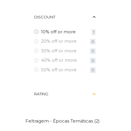
DISCOUNT
10% off or more
1
20% off or more
0
30% off or more
0
40% off or more
0
50% off or more
0
RATING
Feltragem - Épocas Temáticas (2)