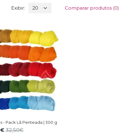
Exibir:
Comparar produtos (0)
s - Pack Lã Penteada | 300 g
5€
32,50€