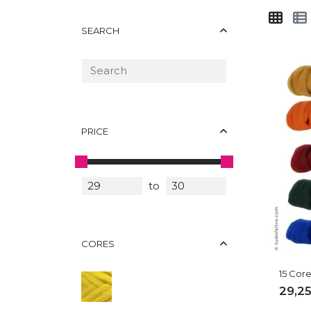
SEARCH
PRICE
to
CORES
15 Core
29,2