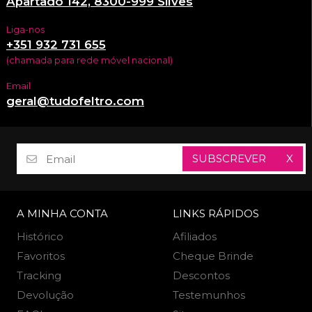
Apartado 142, 8300-999 Silves
Liga-nos
+351 932 731 655
(chamada para rede móvel nacional)
Email
geral@tudofeltro.com
SUBSCREVER
X
A MINHA CONTA
LINKS RÁPIDOS
Histórico
Afiliados
Favoritos
Cheque Brinde
Tracking
Descontos
Devolução
Testemunhos