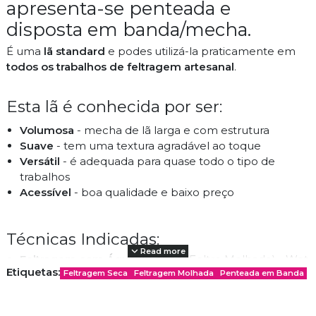
apresenta-se penteada e
disposta em banda/mecha.
É uma
lã standard
e podes utilizá-la praticamente em
todos os trabalhos de feltragem artesanal
.
Esta lã é conhecida por ser:
Volumosa
- mecha de lã larga e com estrutura
Suave
- tem uma textura agradável ao toque
Versátil
- é adequada para quase todo o tipo de
trabalhos
Acessível
- boa qualidade e baixo preço
Técnicas Indicadas:
Read more
Feltragem com Água & Sabão
(Feltro Molhado) - Wet
Etiquetas:
Feltragem Seca
Feltragem Molhada
Penteada em Banda
Felting
Feltragem com Agulhas
(Feltro seco) - Needle
Felting