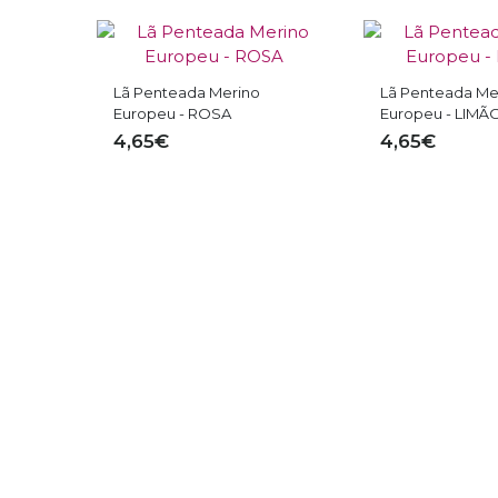
Lã Penteada Merino
Europeu - LIMÃO
4,65€
Kit Aprendizagem
Rodolfo, Bolac
e Estrela + Aul
34,97€
(online)