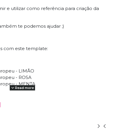
mir e utilizar como referência para criação da
s também te podemos ajudar ;)
res com este template:
uropeu - LIMÃO
uropeu - ROSA
uropeu - MENTA
Read more
o mês de ABRIL 2022 | PROMOCODE: