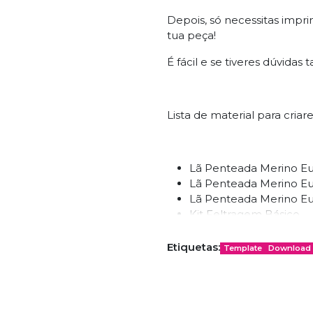
Depois, só necessitas impri
tua peça!
É fácil e se tiveres dúvida
Lista de material para cria
Lã Penteada Merino E
Lã Penteada Merino E
Lã Penteada Merino E
Kit Feltragem Básico
Etiquetas:
Template
Download
Template Grátis durante 
#FREETEMPLATE