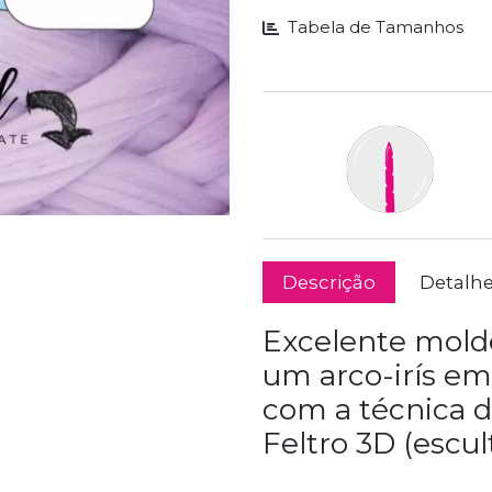
Tabela de Tamanhos
Descrição
Detalh
Excelente molde
um arco-irís em
com a técnica 
Feltro 3D (escul