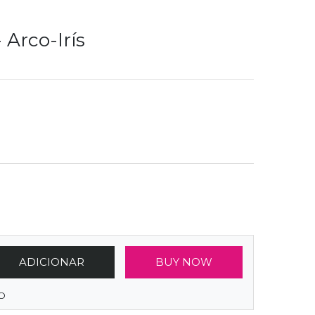
 Arco-Irís
ADICIONAR
BUY NOW
O