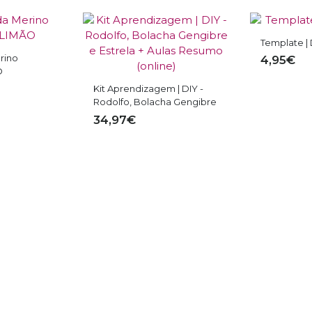
Basta adicionar ao carri
concluir o pedido e assim q
Template | DIY - Bigode
4,95€
DIY - Bigod
Aprendiza
 | DIY -
Online) | N
ha Gengibre
17,97€
as Resumo