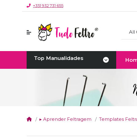
+351 932 731 655
All
Top Manualidades
Ho
▸ Aprender Feltragem
Templates Felt