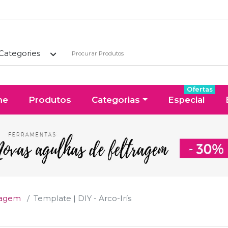
 Categories
Ofertas
me
Produtos
Categorias
Especial
ragem
Template | DIY - Arco-Irís