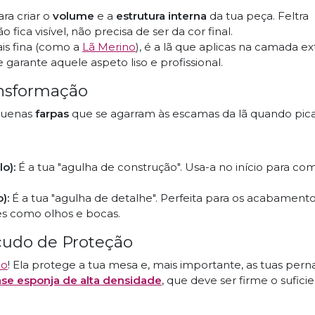
ara criar o
volume
e a
estrutura interna
da tua peça. Feltra
ica visível, não precisa de ser da cor final.
s fina (como a
Lã Merino
), é a lã que aplicas na camada ex
e garante aquele aspeto liso e profissional.
ansformação
quenas
farpas
que se agarram às escamas da lã quando pic
o):
É a tua "agulha de construção". Usa-a no início para co
):
É a tua "agulha de detalhe". Perfeita para os acabamento
es como olhos e bocas.
cudo de Proteção
ho
! Ela protege a tua mesa e, mais importante, as tuas pern
se esponja de alta densidade
, que deve ser firme o sufici