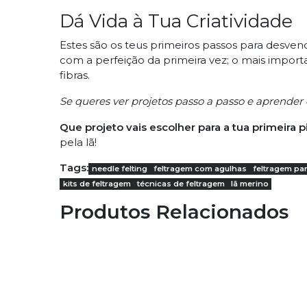
Dá Vida à Tua Criatividade
Estes são os teus primeiros passos para desve
com a perfeição da primeira vez; o mais impor
fibras.
Se queres ver projetos passo a passo e aprender 
Que projeto vais escolher para a tua primeira 
pela lã!
Tags:
needle felting
feltragem com agulhas
feltragem par
kits de feltragem
técnicas de feltragem
lã merino
Produtos Relacionados