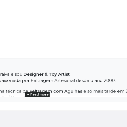
raiva e sou
Designer
&
Toy Artist
.
paixonada por Feltragem Artesanal desde o ano 2000.
na técnica de
Feltragem com Agulhas
e só mais tarde em 
Read more
bão
/
Nuno Felting
.
endizagem continua participei em inúmeros eventos nacion
 formações especializadas no âmbito da
Feltragem Artesanal