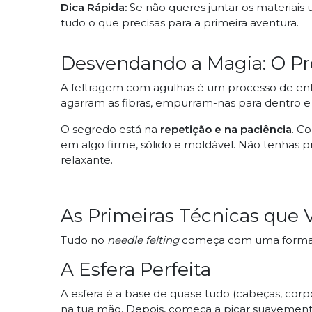
Dica Rápida:
Se não queres juntar os materia
tudo o que precisas para a primeira aventura.
Desvendando a Magia: O P
A feltragem com agulhas é um processo de entr
agarram as fibras, empurram-nas para dentro 
O segredo está na
repetição e na paciência
. Co
em algo firme, sólido e moldável. Não tenhas p
relaxante.
As Primeiras Técnicas que 
Tudo no
needle felting
começa com uma forma 
A Esfera Perfeita
A esfera é a base de quase tudo (cabeças, cor
na tua mão. Depois, começa a picar suavement