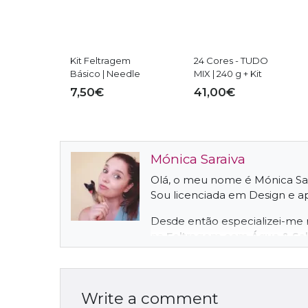
Kit Feltragem
24 Cores - TUDO
Básico | Needle
MIX | 240 g + Kit
Felting
Básico Feltragem
7,50€
41,00€
Mónica Saraiva
Olá, o meu nome é Mónica Sa
Sou licenciada em Design e a
Desde então especializei-me 
na
Feltragem com Água & Sa
Durante este precurso de apr
exposições e ministrei várias
Write a comment
Portugal
.