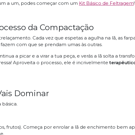
is um a um, podes começar com um
Kit Básico de Feltragem
rocesso da Compactação
elaçamento. Cada vez que espetas a agulha na lã, as farp
e fazem com que se prendam umas às outras.
ntinua a picar e a virar a tua peça, e verás a lã solta a trans
ressa! Aproveita o processo, ele é incrivelmente
terapêutic
Vais Dominar
básica.
pos, frutos). Começa por enrolar a lã de enchimento bem a
e.