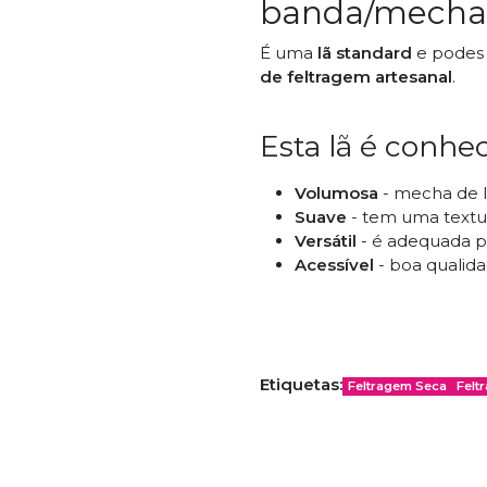
banda/mecha
É uma
lã standard
e podes 
de feltragem artesanal
.
Esta lã é conhec
Volumosa
- mecha de l
Suave
- tem uma textu
Versátil
- é adequada pa
Acessível
- boa qualida
Técnicas Indica
Etiquetas:
Feltragem Seca
Felt
Feltragem com Água 
Feltragem com Agulh
Excelente para
Fiação