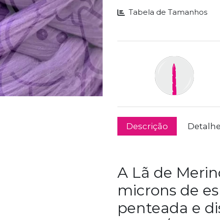
Tabela de Tamanhos
Descrição
Detalh
A Lã de Merin
microns de es
penteada e d