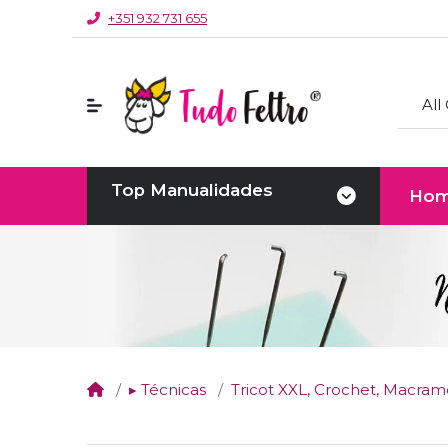
+351 932 731 655
All
Top Manualidades
Ho
▸ Técnicas
Tricot XXL, Crochet, Macramé