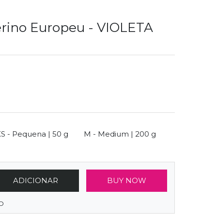
rino Europeu - VIOLETA
ze
S - Pequena | 50 g
M - Medium | 200 g
ADICIONAR
BUY NOW
O