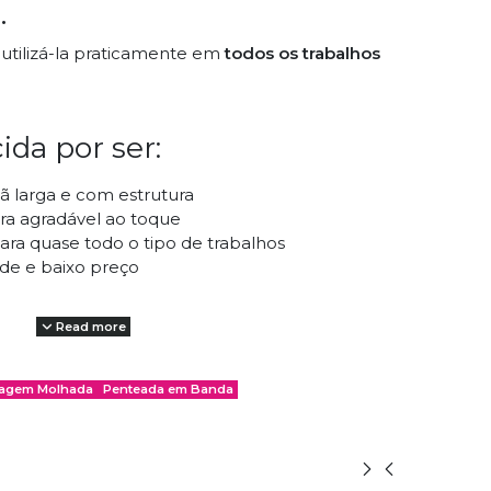
.
utilizá-la praticamente em
todos os trabalhos
ida por ser:
ã larga e com estrutura
ra agradável ao toque
ra quase todo o tipo de trabalhos
de e baixo preço
Read more
das:
ragem Molhada
Penteada em Banda
& Sabão
(Feltro Molhado) - Wet Felting
as
(Feltro seco) - Needle Felting
, tanto em fuso como em roda