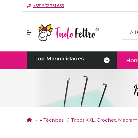
+351 932 731 655
All
Top Manualidades
Ho
▸ Técnicas
Tricot XXL, Crochet, Macramé