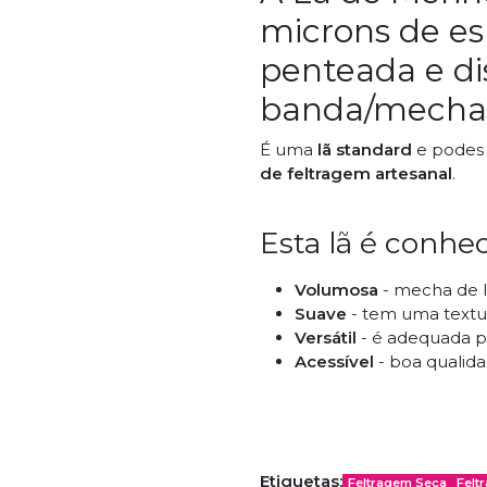
microns de es
penteada e d
banda/mecha
É uma
lã standard
e podes 
de feltragem artesanal
.
Esta lã é conhec
Volumosa
- mecha de l
Suave
- tem uma textu
Versátil
- é adequada pa
Acessível
- boa qualida
Técnicas Indica
Etiquetas:
Feltragem Seca
Felt
Feltragem com Água 