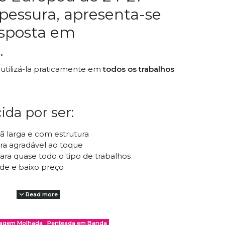
pessura, apresenta-se
isposta em
.
utilizá-la praticamente em
todos os trabalhos
ida por ser:
ã larga e com estrutura
ra agradável ao toque
ra quase todo o tipo de trabalhos
de e baixo preço
Read more
das:
ragem Molhada
Penteada em Banda
& Sabão
(Feltro Molhado) - Wet Felting