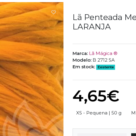
Lã Penteada Me
LARANJA
Marca:
Lã Mágica ®
Modelo:
B 2712 SA
Em stock:
Existente
4,65€
Size
XS - Pequena | 50 g
M