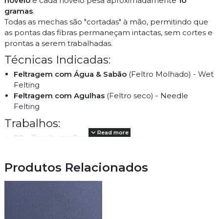
novelo
e cada novelo pesa aproximadamente
10
gramas
.
Todas as mechas são "cortadas" à mão, permitindo que
as pontas das fibras permaneçam intactas, sem cortes e
prontas a serem trabalhadas.
Técnicas Indicadas:
Feltragem com Água & Sabão
(Feltro Molhado) - Wet
Felting
Feltragem com Agulhas
(Feltro seco) - Needle
Felting
Trabalhos:
Read more
3D
- Esculturas, Bonecos, Animais
2D
- Pinturas, Retratos
Inspiração Waldorf
- Bonecos, Fadas, Anjos, Gnomos,
Produtos Relacionados
Alimentos
Decorativos
- Tapetes, Taças, Jarras, Bases, Mantas,
Painéis
Vestuario & Acessórios
- Casacos, Malas, Coletes,
Calçado
- Sapatos, Botas, pantufas