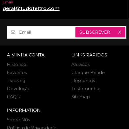
Email
geral@tudofeltro.com
SUBSCREVER
X
A MINHA CONTA
LINKS RÁPIDOS
Histórico
Afiliados
Favoritos
Cheque Brinde
Tracking
Descontos
Devolução
Testemunhos
FAQ's
Sitemap
INFORMATION
Sobre Nós
Política de Privacidade