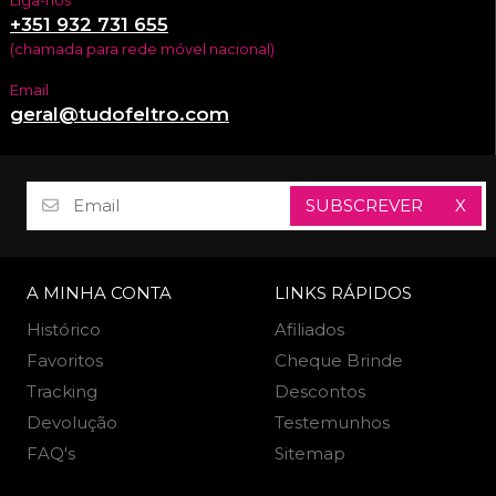
Liga-nos
+351 932 731 655
(chamada para rede móvel nacional)
Email
geral@tudofeltro.com
SUBSCREVER
X
A MINHA CONTA
LINKS RÁPIDOS
Histórico
Afiliados
Favoritos
Cheque Brinde
Tracking
Descontos
Devolução
Testemunhos
FAQ's
Sitemap