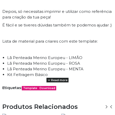
Depois, só necessitas imprimir e utilizar como referência
para criação da tua peça!
É fácil e se tiveres dúvidas também te podemos ajudar ;)
Lista de material para criares com este template:
Lã Penteada Merino Europeu - LIMÃO
Lã Penteada Merino Europeu - ROSA
Lã Penteada Merino Europeu - MENTA
Kit Feltragem Básico
Read more
Etiquetas:
Template
Download
Template Grátis durante o mês de ABRIL 2022 |
PROMOCODE: #FREETEMPLATE
Produtos Relacionados
Basta adicionar ao carrinho, colocar o PROMOCODE