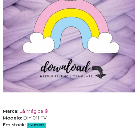
Marca:
Lã Mágica ®
Modelo:
DIY 011 TV
Em stock:
Existente