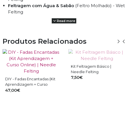
Feltragem com Água & Sabão
(Feltro Molhado) - Wet
Felting
Read more
Trabalhos:
3D
- Esculturas, Bonecos, Animais
Produtos Relacionados
2D
- Pinturas, Retratos
Inspiração Waldorf
- Bonecos, Fadas, Anjos, Gnomos,
Alimentos
Decorativos
- Tapetes, Taças, Jarras, Bases, Mantas,
Kit Feltragem Básico |
Painéis
Needle Felting
Vestuario & Acessórios
- Casacos, Malas, Coletes,
7,50€
DIY - Fadas Encantadas (Kit
Calçado
- Sapatos, Botas, pantufas
Aprendizagem + Curso
Manualidades
- Cabelos de Bonecas, Enchimento
Online) | Needle Felting
47,00€
Outros
- Rastas para cabelo