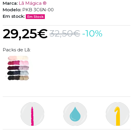
Marca:
Lã Mágica ®
Modelo:
PKB 3C6N-00
Em stock:
Em Stock
29,25€
32,50€
-10%
Packs de Lã: