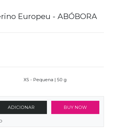
erino Europeu - ABÓBORA
Size
XS - Pequena | 50 g
ADICIONAR
BUY NOW
O