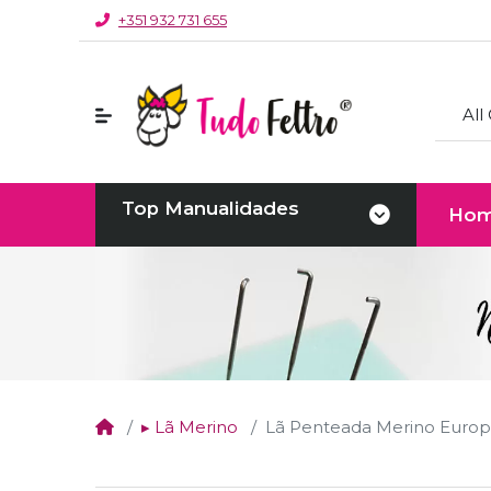
+351 932 731 655
All
Top Manualidades
Ho
▸ Lã Merino
Lã Penteada Merino Eur