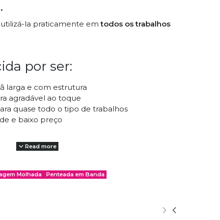
.
utilizá-la praticamente em
todos os trabalhos
ida por ser:
ã larga e com estrutura
ra agradável ao toque
ra quase todo o tipo de trabalhos
de e baixo preço
Read more
das:
ragem Molhada
Penteada em Banda
& Sabão
(Feltro Molhado) - Wet Felting
as
(Feltro seco) - Needle Felting
, tanto em fuso como em roda