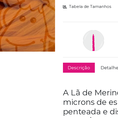
Tabela de Tamanhos
Descrição
Detalh
A Lã de Merin
microns de es
penteada e d