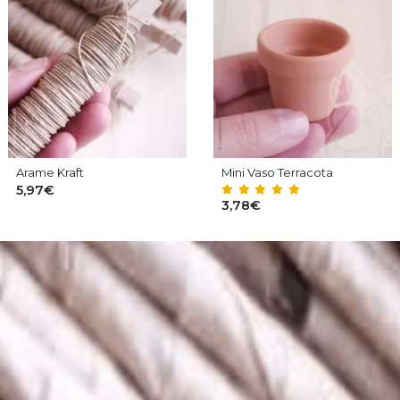
Arame Kraft
Mini Vaso Terracota
5,97€
3,78€