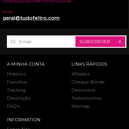
(chamada para rede móvel nacional)
Email
geral@tudofeltro.com
SUBSCREVER
X
A MINHA CONTA
LINKS RÁPIDOS
Histórico
Afiliados
Favoritos
Cheque Brinde
Tracking
Descontos
Devolução
Testemunhos
FAQ's
Sitemap
INFORMATION