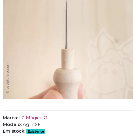
Marca:
Lã Mágica ®
Modelo:
Ag R SF
Em stock:
Existente