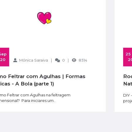
9,00€
DIY - Anjinho (Kit Aprendizagem + Curso Online) | Needle Felting
34,97€
 25 Feb 
20
2
Mónica Saraiva
0
8314
6 Cores - Tons Pele | 60 g
Rodolfo - Como fazer a Rena do Pai
9,00€
icas - A Bola (parte 1)
Nat
agu
 Feltrar com Agulhas na feltragem
DIY 
mensional? Para iniciares um..
proj