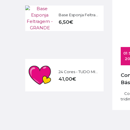
Base Esponja Feltragem - GRANDE
6,50€
 01 Sep 
20
24 Cores - TUDO MIX | 240 g + Kit Básico Feltragem
Como Feltrar com Agulhas | Formas
41,00€
Bás
Como
tridi