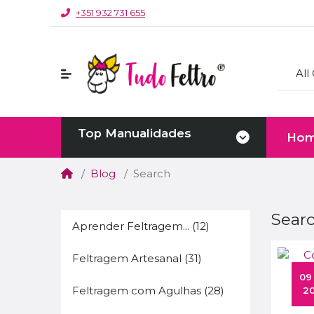
+351 932 731 655
All
Top Manualidades
Ho
Blog
Search
Sear
Aprender Feltragem... (12)
Feltragem Artesanal (31)
 09 Jul 
Feltragem com Agulhas (28)
20