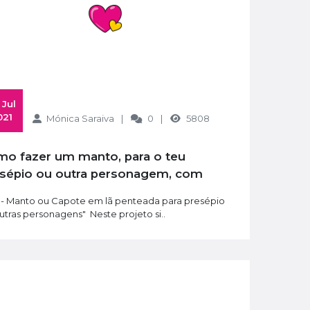
021
Mónica Saraiva
0
5808
sépio ou outra personagem, com
ltragem com Agulhas
 - Manto ou Capote em lã penteada para presépio
utras personagens" Neste projeto si..
Kit Iniciação Mini | Branco + Kit Básico
Pacotes de Aulas privadas de Feltragem Artesanal
70,00€