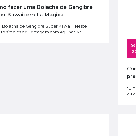
er Kawaii em Lã Mágica
- "Bolacha de Gengibre Super Kawaii" Neste
eto simples de Feltragem com Agulhas, va..
 09 Jul 
2
Como fazer um manto, para o teu
pre
Fe
"DIY
ou o
Kit Iniciação Mini | Mix Amarelos + Kit Básico
9,99€
11,99€