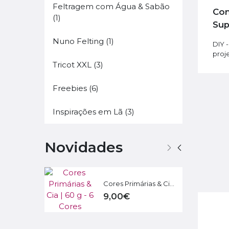
Feltragem com Água & Sabão
Como fazer uma Bolacha de Gengibre
(1)
Sup
Nuno Felting (1)
DIY 
proj
Tricot XXL (3)
Freebies (6)
Inspirações em Lã (3)
Novidades
Cores Primárias & Cia | 60 g - 6 Cores
9,00€