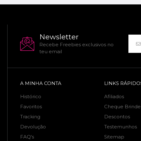
Newsletter
Recebe Freebies exclusivos no
teu email
A MINHA CONTA
LINKS RÁPIDO
Histórico
Afiliados
Favoritos
Cheque Brinde
Tracking
Descontos
Devolução
Testemunhos
FAQ's
Sitemap