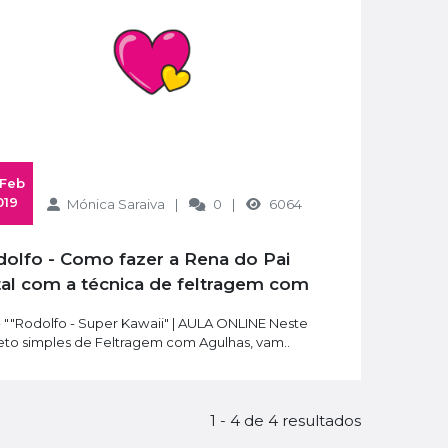
Tons Natal | 60 g - 6 Cores
Tons Primavera | 60 g - 6 Cores
9,00€
019
Mónica Saraiva
0
6064
al com a técnica de feltragem com
lhas em lã Mágica?
- ""Rodolfo - Super Kawaii" | AULA ONLINE Neste
eto simples de Feltragem com Agulhas, vam..
1 - 4 de 4 resultados